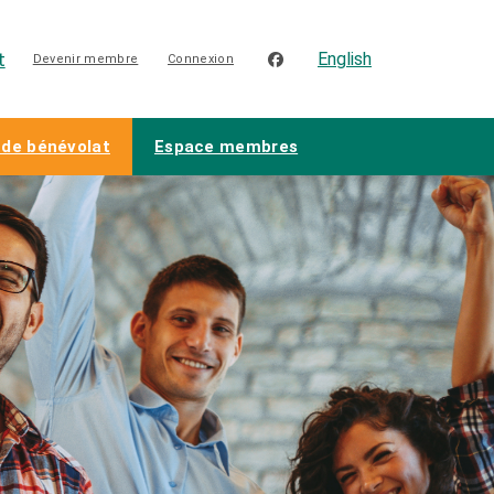
t
English
facebook
Devenir membre
Connexion
 de bénévolat
Espace membres